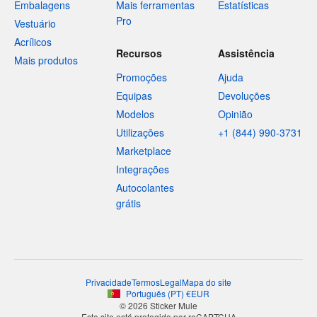
Embalagens
Mais ferramentas
Estatísticas
Pro
Vestuário
Acrílicos
Recursos
Assistência
Mais produtos
Promoções
Ajuda
Equipas
Devoluções
Modelos
Opinião
Utilizações
+1 (844) 990-3731
Marketplace
Integrações
Autocolantes
grátis
Privacidade
Termos
Legal
Mapa do site
Português
(
PT
)
€
EUR
© 2026 Sticker Mule
Este site está protegido por reCAPTCHA