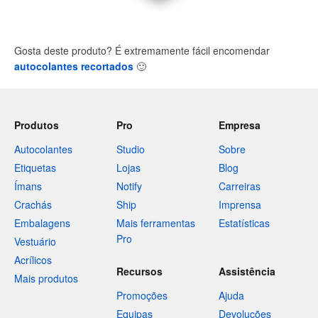
Gosta deste produto? É extremamente fácil encomendar
autocolantes recortados
🙂
Produtos
Pro
Empresa
Autocolantes
Studio
Sobre
Etiquetas
Lojas
Blog
Ímans
Notify
Carreiras
Crachás
Ship
Imprensa
Embalagens
Mais ferramentas
Estatísticas
Pro
Vestuário
Acrílicos
Recursos
Assistência
Mais produtos
Promoções
Ajuda
Equipas
Devoluções