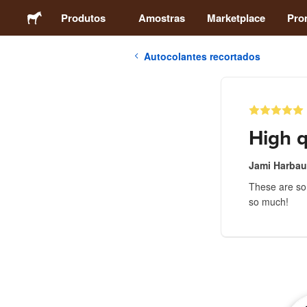
Produtos
Amostras
Marketplace
Pro
Autocolantes recortados
Autocolantes
Etiquetas
High q
Ímans
Jami Harba
These are so
Crachás
so much!
Embalagens
Vestuário
Acrílicos