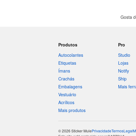
Gosta d
Produtos
Pro
Autocolantes
Studio
Etiquetas
Lojas
Ímans
Notify
Crachás
Ship
Embalagens
Mais fer
Vestuário
Acrílicos
Mais produtos
© 2026 Sticker Mule
Privacidade
Termos
Legal
M