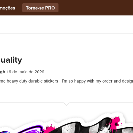
moções
Torne-se PRO
uality
ugh
19 de maio de 2026
me heavy duty durable stickers ! I’m so happy with my order and desi