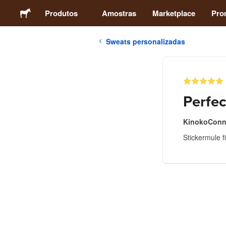
Produtos
Amostras
Marketplace
Pro
Sweats personalizadas
Autocolantes
Etiquetas
Perfec
Ímans
KinokoConn
Stickermule f
Crachás
Embalagens
Vestuário
Acrílicos