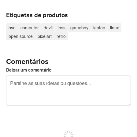
Etiquetas de produtos
bsd
computer
devil
foss
gameboy
laptop
linux
open source
pixelart
retro
Comentários
Deixar um comentário
Restam 240 caracteres
Registe-se para publicar