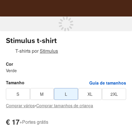
Stimulus t-shirt
T-shirts
por
Stimulus
Cor
Verde
Tamanho
Guia de tamanhos
S
M
L
XL
2XL
Comprar vários
•
Comprar tamanhos de criança
€ 17
+
Portes grátis