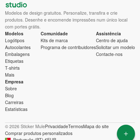
Modelos de design gratuitos. Personalize, transfira e crie
produtos. Desenhe e encomende impressões num único local
com portes grátis.
Modelos
Comunidade
Assistência
Logótipos
Kits de marca
Centro de ajuda
Autocolantes
Programa de contribuidores
Solicitar um modelo
Embalagens
Contacte-nos
Etiquetas
T-shirts
Mais
Empresa
Sobre
Blog
Carreiras
Estatísticas
© 2026 Sticker Mule
Privacidade
Termos
Mapa do site
Comprar produtos personalizados
Português
(
PT
)
€
EUR