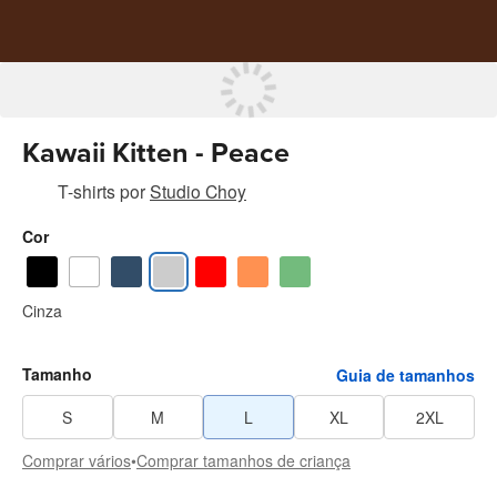
Kawaii Kitten - Peace
T-shirts
por
Studio Choy
Cor
Cinza
Tamanho
Guia de tamanhos
S
M
L
XL
2XL
Comprar vários
•
Comprar tamanhos de criança