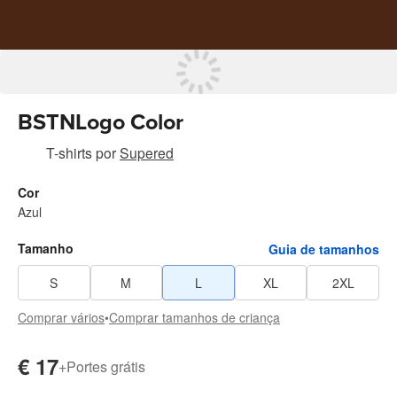
BSTNLogo Color
T-shirts
por
Supered
Cor
Azul
Tamanho
Guia de tamanhos
S
M
L
XL
2XL
Comprar vários
•
Comprar tamanhos de criança
€ 17
+
Portes grátis