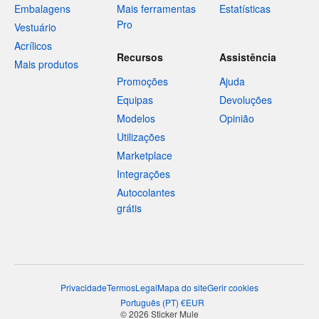
Embalagens
Mais ferramentas
Estatísticas
Pro
Vestuário
Acrílicos
Recursos
Assistência
Mais produtos
Promoções
Ajuda
Equipas
Devoluções
Modelos
Opinião
Utilizações
Marketplace
Integrações
Autocolantes
grátis
Privacidade
Termos
Legal
Mapa do site
Gerir cookies
Português
(
PT
)
€
EUR
© 2026 Sticker Mule