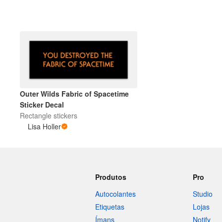
Mais produtos
Amostras
Outer Wilds Fabric of Spacetime
Sticker Decal
Rectangle stickers
Lisa Holler
Produtos
Pro
Autocolantes
Studio
Etiquetas
Lojas
Ímans
Notify