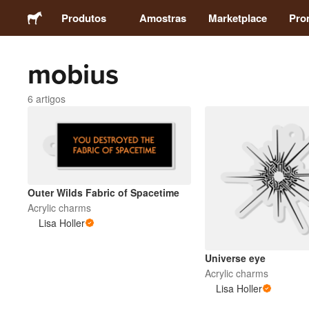
Produtos
Amostras
Marketplace
Pro
mobius
Autocolantes
6 artigos
Etiquetas
Ímans
Crachás
Outer Wilds Fabric of Spacetime
Acrylic charms
Lisa Holler
Embalagens
Universe eye
Vestuário
Acrylic charms
Lisa Holler
Acrílicos