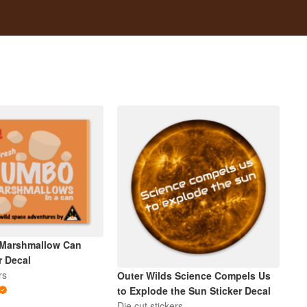
 Marshmallow Can
r Decal
rs
Outer Wilds Science Compels Us
to Explode the Sun Sticker Decal
Die cut stickers