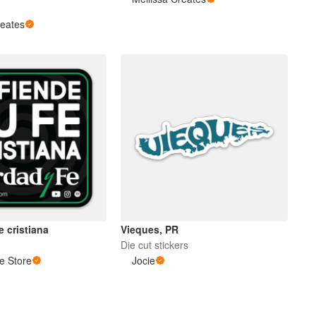
s
reates
e cristiana
Vieques, PR
Die cut stickers
e Store
Jocie