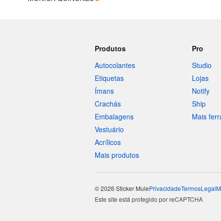
Produtos
Pro
Autocolantes
Studio
Etiquetas
Lojas
Ímans
Notify
Crachás
Ship
Embalagens
Mais fer
Vestuário
Acrílicos
Mais produtos
© 2026 Sticker Mule
Privacidade
Termos
Legal
M
Este site está protegido por reCAPTCHA