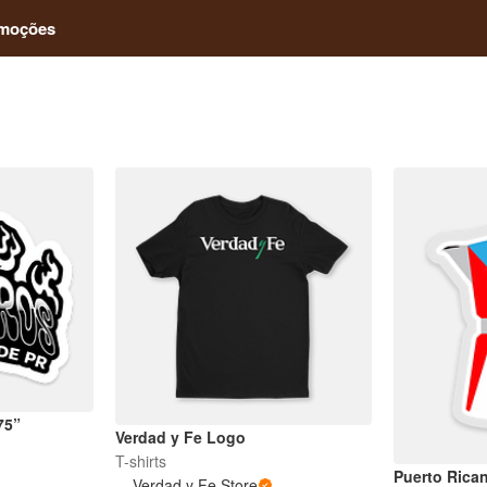
moções
75”
Verdad y Fe Logo
T-shirts
Puerto Rica
Verdad y Fe Store