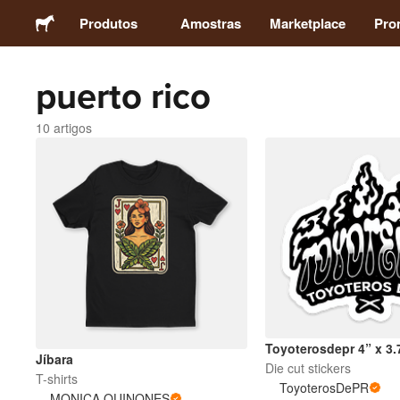
Produtos
Amostras
Marketplace
Pro
puerto rico
Autocolantes
10 artigos
Etiquetas
Ímans
Crachás
Embalagens
Toyoterosdepr 4” x 3.
Vestuário
Jíbara
Die cut stickers
T-shirts
ToyoterosDePR
MONICA QUINONES
Acrílicos