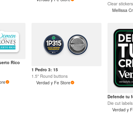
Clear sticker
Mellissa C
erto Rico
1 Pedro 3: 15
1.5" Round buttons
ore
Verdad y Fe Store
Defende tu f
Die cut labels
Verdad y F