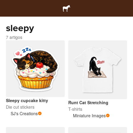
sleepy
7 artigos
Sleepy cupcake kitty
Runt Cat Stretching
Die cut stickers
T-shirts
SJ's Creations
Miniature Images