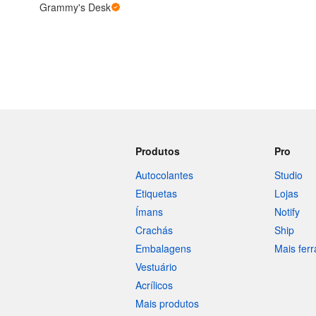
Grammy's Desk
Mais produtos
Amostras
Produtos
Pro
Autocolantes
Studio
Etiquetas
Lojas
Ímans
Notify
Crachás
Ship
Embalagens
Mais fer
Vestuário
Acrílicos
Mais produtos