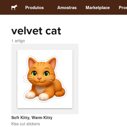
Produtos
Amostras
Marketplace
Pro
velvet cat
Autocolantes
1 artigo
Etiquetas
Ímans
Crachás
Embalagens
Vestuário
Soft Kitty, Warm Kitty
Kiss cut stickers
Acrílicos