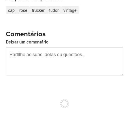
cap
rose
trucker
tudor
vintage
Comentários
Deixar um comentário
Restam 240 caracteres
Registe-se para publicar