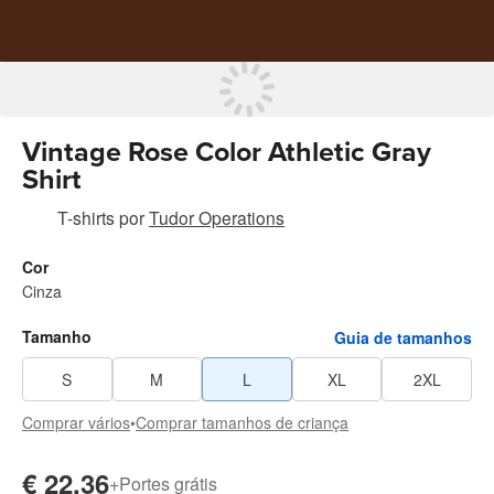
Vintage Rose Color Athletic Gray
Shirt
T-shirts
por
Tudor Operations
Cor
Cinza
Tamanho
Guia de tamanhos
S
M
L
XL
2XL
Comprar vários
•
Comprar tamanhos de criança
€ 22,36
+
Portes grátis