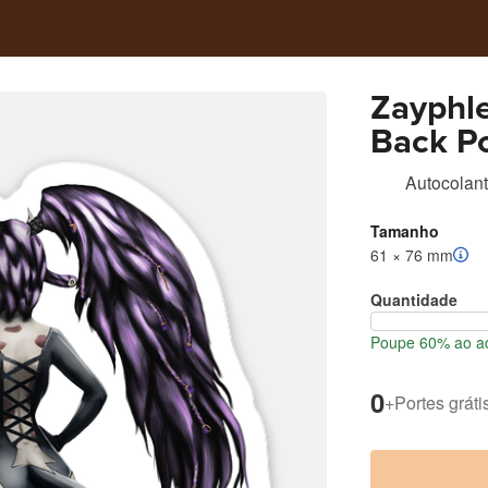
Zayphl
Back P
Autocolant
Tamanho
61 × 76 mm
Quantidade
Poupe 60% ao ad
0
+
Portes gráti