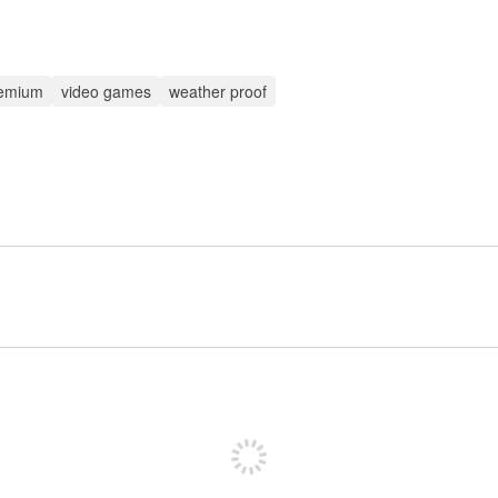
emium
video games
weather proof
Registe-se para publicar