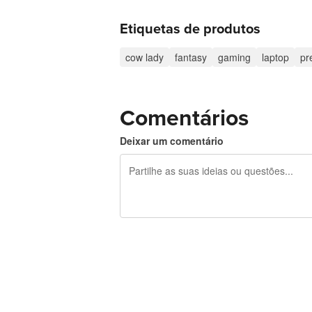
Etiquetas de produtos
cow lady
fantasy
gaming
laptop
pr
Comentários
Deixar um comentário
Restam 240 caracteres