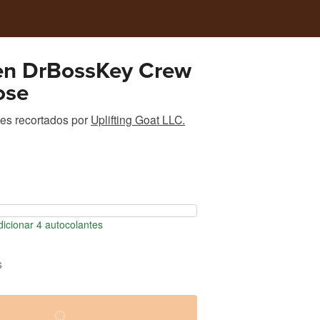
en DrBossKey Crew
ose
es recortados
por
Uplifting Goat LLC.
icionar 4 autocolantes
s