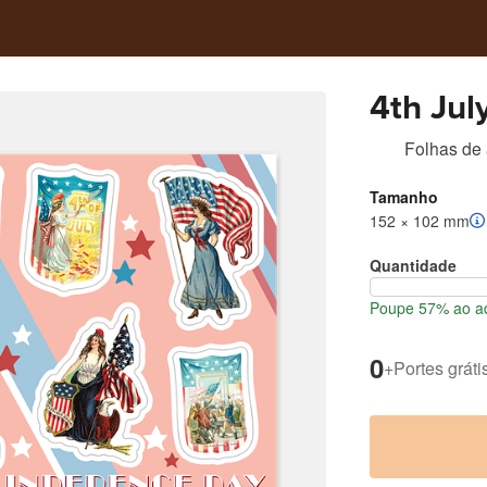
4th Jul
Folhas de 
Tamanho
152 × 102 mm
Quantidade
Poupe 57% ao ad
0
+
Portes gráti