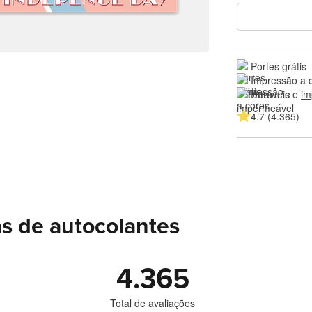
Portes grátis
Impressão a 
Duráveis e 
im
4.7 (4.365)
as de autocolantes
4.365
Total de avaliações