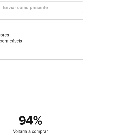
Enviar como presente
cores
permeáveis
94
%
Voltaria a comprar