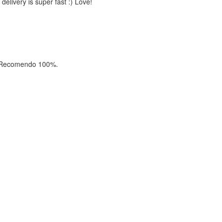
delivery is super fast :) Love!
a! Recomendo 100%.