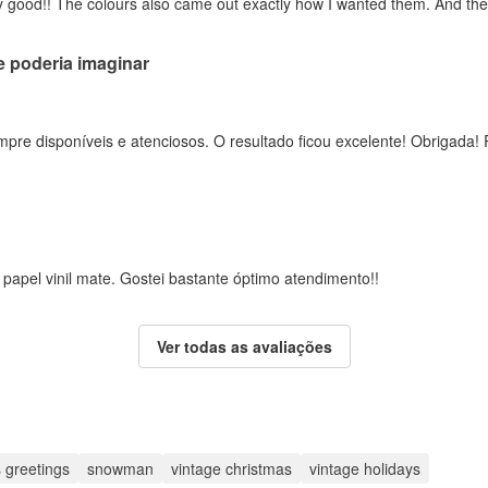
ery good!! The colours also came out exactly how I wanted them. And the 
e poderia imaginar
mpre disponíveis e atenciosos. O resultado ficou excelente! Obrigad
papel vinil mate. Gostei bastante óptimo atendimento!!
Ver todas as avaliações
 greetings
snowman
vintage christmas
vintage holidays