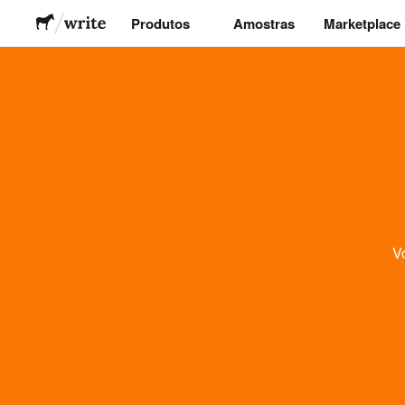
Produtos
Amostras
Marketplace
Autocolantes
Etiquetas
Ímans
Crachás
V
Embalagens
Vestuário
Acrílicos