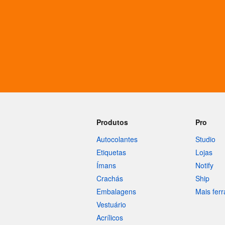
Mais produtos
Amostras
Produtos
Pro
Autocolantes
Studio
Etiquetas
Lojas
Ímans
Notify
Crachás
Ship
Embalagens
Mais fer
Vestuário
Acrílicos