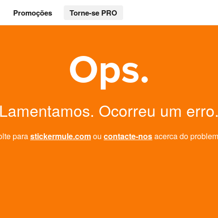
Promoções
Torne-se PRO
Ops.
Lamentamos. Ocorreu um erro
olte para
stickermule.com
ou
contacte-nos
acerca do problem