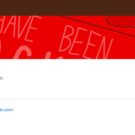
do
io.com/