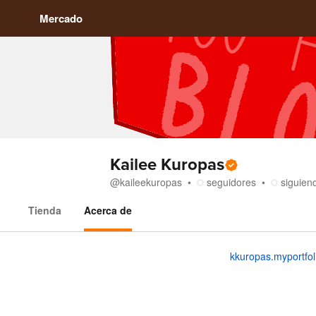
Mercado
Kailee Kuropas
@
kaileekuropas
seguidores
siguien
Tienda
Acerca de
Acerca de
kkuropas.myportfol