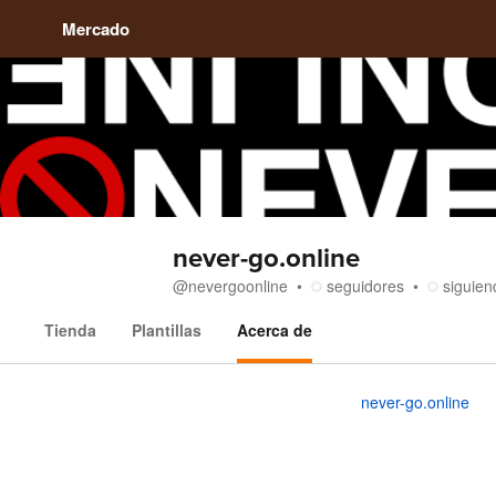
Mercado
never-go.online
@
nevergoonline
seguidores
siguien
Tienda
Plantillas
Acerca de
Acerca de
never-go.online