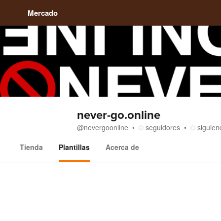
Mercado
never-go.online
@
nevergoonline
seguidores
siguien
Tienda
Plantillas
Acerca de
Plantillas