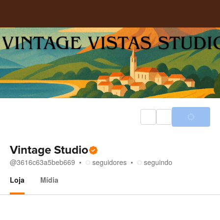
Vintage Studio
@
3616c63a5beb669
seguidores
seguindo
Loja
Mídia
Loja