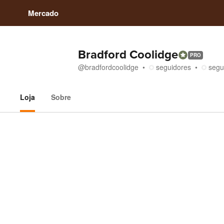
Mercado
Bradford Coolidge
PRO
@
bradfordcoolidge
seguidores
segu
Loja
Sobre
Loja