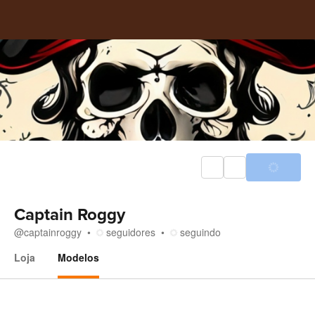
Captain Roggy
@
captainroggy
seguidores
seguindo
Loja
Modelos
Modelos