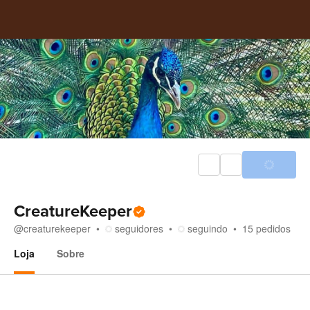
CreatureKeeper
@
creaturekeeper
seguidores
seguindo
15
pedidos
Loja
Sobre
Loja