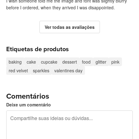
I wish someone told me the image and font was slightly blurry
before I ordered, when they arrived I was disappointed.
Ver todas as avaliações
Etiquetas de produtos
baking
cake
cupcake
dessert
food
glitter
pink
red velvet
sparkles
valentines day
Comentários
Deixe um comentário