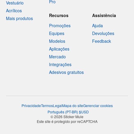
Pro
Vestuário
Acrílicos
Recursos
Assistência
Mais produtos
Promoções
Ajuda
Equipes
Devoluções
Modelos
Feedback
Aplicações
Mercado
Integrações
Adesivos gratuitos
Privacidade
Termos
Legal
Mapa do site
Gerenciar cookies
Português
(
PT-BR
)
$
USD
© 2026 Sticker Mule
Este site é protegido por reCAPTCHA