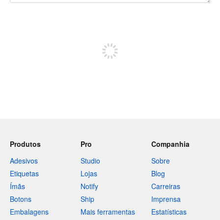
240 caracteres restando
Inscreva-se para postar
Produtos
Pro
Companhia
Adesivos
Studio
Sobre
Etiquetas
Lojas
Blog
Ímãs
Notify
Carreiras
Botons
Ship
Imprensa
Embalagens
Mais ferramentas
Estatísticas