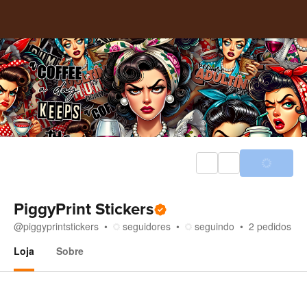
PiggyPrint Stickers
@
piggyprintstickers
seguidores
seguindo
2
pedidos
Loja
Sobre
Loja