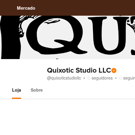
Mercado
Quixotic Studio LLC
@
quixoticstudiollc
seguidores
segui
Loja
Sobre
Loja