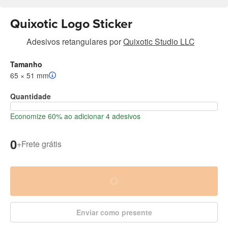
Quixotic Logo Sticker
Adesivos retangulares
por
Quixotic Studio LLC
Tamanho
65 × 51 mm
Quantidade
Economize 60% ao adicionar 4 adesivos
0
+
Frete grátis
Enviar como presente