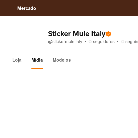
Mercado
Sticker Mule Italy
@
stickermuleitaly
seguidores
segui
Loja
Mídia
Modelos
Mídia