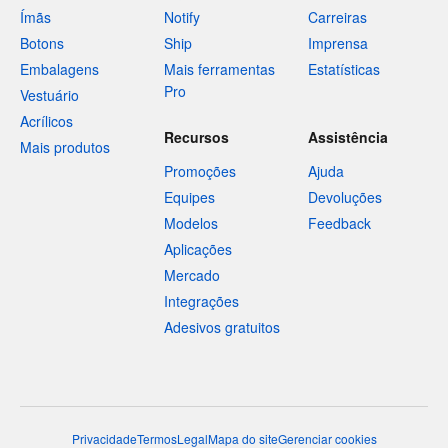
Ímãs
Notify
Carreiras
Botons
Ship
Imprensa
Embalagens
Mais ferramentas
Estatísticas
Pro
Vestuário
Acrílicos
Recursos
Assistência
Mais produtos
Promoções
Ajuda
Equipes
Devoluções
Modelos
Feedback
Aplicações
Mercado
Integrações
Adesivos gratuitos
Privacidade
Termos
Legal
Mapa do site
Gerenciar cookies