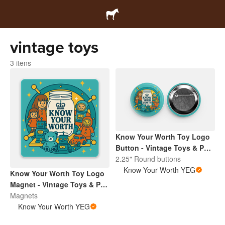
vintage toys
3 itens
Know Your Worth Toy Logo
Button - Vintage Toys & Pop
Culture | Retro Collectibles
2.25" Round buttons
Pin
Know Your Worth YEG
Know Your Worth Toy Logo
Magnet - Vintage Toys & Pop
Culture | Retro Collectibles
Magnets
Pin
Know Your Worth YEG