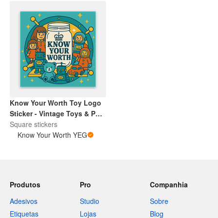
Know Your Worth Toy Logo
Sticker - Vintage Toys & Pop
Culture Collectibles |
Square stickers
Encouragement | Retro
Know Your Worth YEG
Brand Design
Produtos
Pro
Companhia
Adesivos
Studio
Sobre
Etiquetas
Lojas
Blog