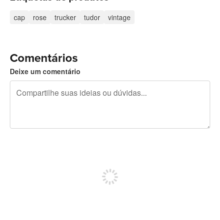
cap
rose
trucker
tudor
vintage
Comentários
Deixe um comentário
240 caracteres restando
Inscreva-se para postar