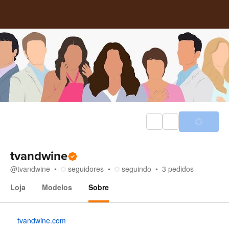
tvandwine
@
tvandwine
seguidores
seguindo
3
pedidos
Loja
Modelos
Sobre
Sobre
tvandwine.com