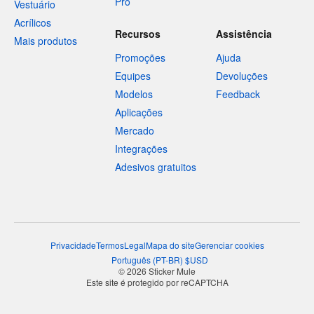
Pro
Vestuário
Acrílicos
Recursos
Assistência
Mais produtos
Promoções
Ajuda
Equipes
Devoluções
Modelos
Feedback
Aplicações
Mercado
Integrações
Adesivos gratuitos
Privacidade
Termos
Legal
Mapa do site
Gerenciar cookies
Português
(
PT-BR
)
$
USD
© 2026 Sticker Mule
Este site é protegido por reCAPTCHA