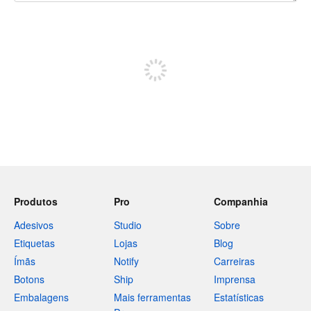
240 caracteres restando
Inscreva-se para postar
Produtos
Pro
Companhia
Adesivos
Studio
Sobre
Etiquetas
Lojas
Blog
Ímãs
Notify
Carreiras
Botons
Ship
Imprensa
Embalagens
Mais ferramentas
Estatísticas