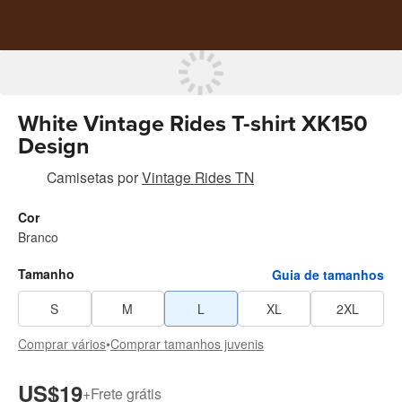
White Vintage Rides T-shirt XK150
Design
Camisetas
por
Vintage Rides TN
Cor
Branco
Tamanho
Guia de tamanhos
S
M
L
XL
2XL
Comprar vários
•
Comprar tamanhos juvenis
US$19
+
Frete grátis