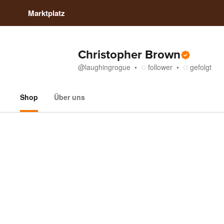
Marktplatz
Christopher Brown
@
laughingrogue
follower
gefolgt
Shop
Über uns
Shop