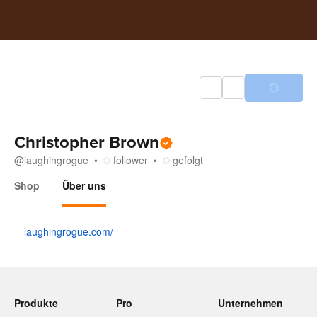
Christopher Brown
@
laughingrogue
follower
gefolgt
Shop
Über uns
Über uns
laughingrogue.com/
Produkte
Pro
Unternehmen