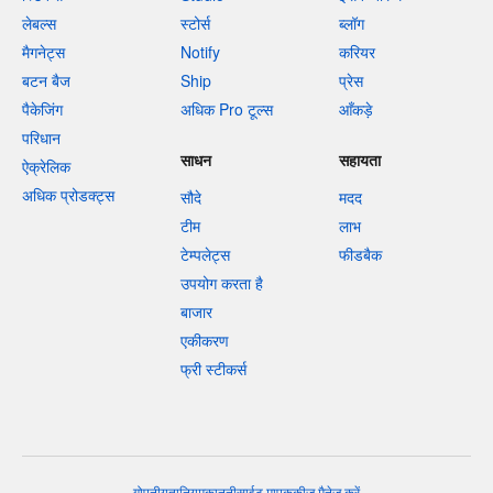
लेबल्स
स्टोर्स
ब्लॉग
मैगनेट्स
Notify
करियर
बटन बैज
Ship
प्रेस
पैकेजिंग
अधिक Pro टूल्स
आँकड़े
परिधान
साधन
सहायता
ऐक्रेलिक
अधिक प्रोडक्ट्स
सौदे
मदद
टीम
लाभ
टेम्पलेट्स
फीडबैक
उपयोग करता है
बाजार
एकीकरण
फ्री स्टीकर्स
गोपनीयता
नियम
कानूनी
साईट माप
कुकीज़ मैनेज करें