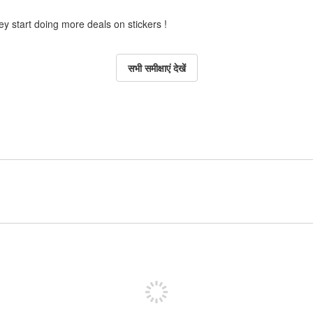
ey start doing more deals on stickers !
सभी समीक्षाएं देखें
पोस्ट करने के लिए साइन अप करें