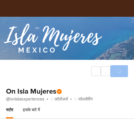
On Isla Mujeres
@
onislaexperiences
फ़ॉलोअर्स
फोल्लोविंग
स्टोर
इसके बारे में
स्टोर