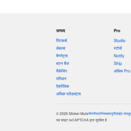
उत्पाद
Pro
स्टिकर्स
Studio
लेबल्स
स्टोर्स
मैगनेट्स
Notify
बटन बैज
Ship
पैकेजिंग
अधिक Pro 
परिधान
ऐक्रेलिक
अधिक प्रोडक्ट्स
© 2026 Sticker Mule
गोपनीयता
नियम
कानूनी
साईट माप
कु
यह साइट reCAPTCHA द्वारा सुरक्षित है