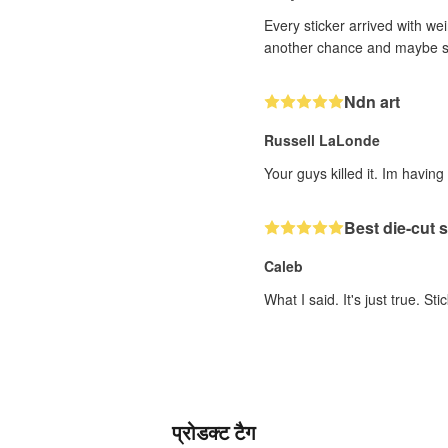
Every sticker arrived with wei
another chance and maybe sele
Ndn art
Russell LaLonde
Your guys killed it. Im havin
Best die-cut s
Caleb
What I said. It's just true. St
प्रोडक्ट टैग