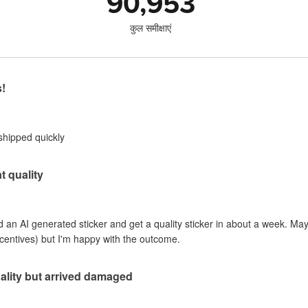
90,953
कुल समीक्षाएं
s!
shipped quickly
t quality
an AI generated sticker and get a quality sticker in about a week. Mayb
incentives) but I'm happy with the outcome.
ality but arrived damaged