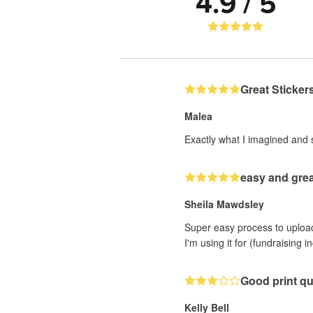
4.9 / 5
Great Sticker
Malea
Exactly what I imagined and 
easy and grea
Sheila Mawdsley
Super easy process to upload 
I'm using it for (fundraising 
Good print qu
Kelly Bell