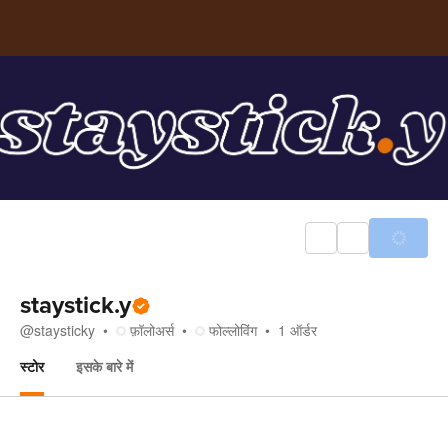
staystick.y
@
staysticky
फ़ॉलोअर्स
फोल्लोविंग
1
ऑर्डर
स्टोर
इसके बारे में
स्टोर