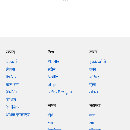
उत्पाद
Pro
कंपनी
स्टिकर्स
Studio
इसके बारे में
लेबल्स
स्टोर्स
ब्लॉग
मैगनेट्स
Notify
करियर
बटन बैज
Ship
प्रेस
पैकेजिंग
अधिक Pro टूल्स
आँकड़े
परिधान
साधन
सहायता
ऐक्रेलिक
अधिक प्रोडक्ट्स
सौदे
मदद
टीम
लाभ