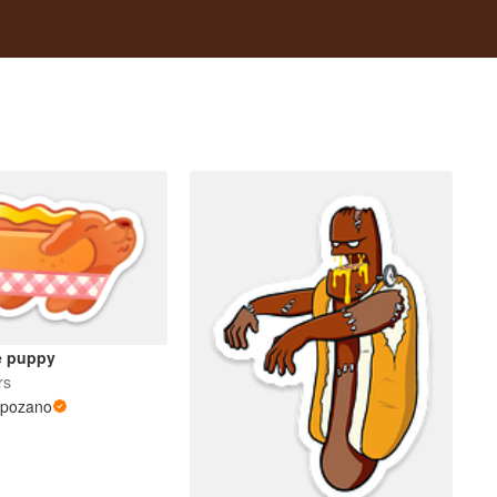
e puppy
rs
mpozano