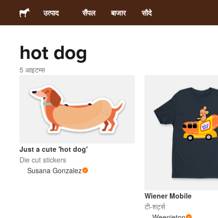
उत्पाद
सैंपल
बाजार
सौदे
hot dog
स्टिकर्स
5 आइटम्स
लेबल्स
मैगनेट्स
बटन बैज
Just a cute 'hot dog'
Die cut stickers
पैकेजिंग
Susana Gonzalez
परिधान
Wiener Mobile
टी-शर्ट्स
Weenieton
ऐक्रेलिक