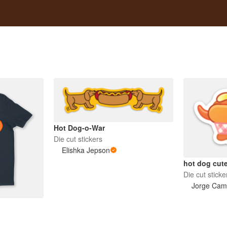
Hot Dog-o-War
Die cut stickers
Elishka Jepson
hot dog cut
Die cut sticke
Jorge Ca