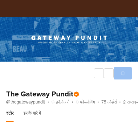
The Gateway Pundit
@
thegatewaypundit
फ़ॉलोअर्स
फोल्लोविंग
75
ऑर्डर्स
2
सब्सक्र
स्टोर
इसके बारे में
स्टोर