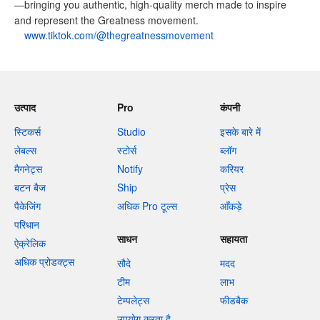
—bringing you authentic, high-quality merch made to inspire
and represent the Greatness movement.
www.tiktok.com/@thegreatnessmovement
उत्पाद
Pro
कंपनी
स्टिकर्स
Studio
इसके बारे में
लेबल्स
स्टोर्स
ब्लॉग
मैगनेट्स
Notify
करियर
बटन बैज
Ship
प्रेस
पैकेजिंग
अधिक Pro टूल्स
आँकड़े
परिधान
साधन
सहायता
ऐक्रेलिक
अधिक प्रोडक्ट्स
सौदे
मदद
टीम
लाभ
टेम्पलेट्स
फीडबैक
उपयोग करता है