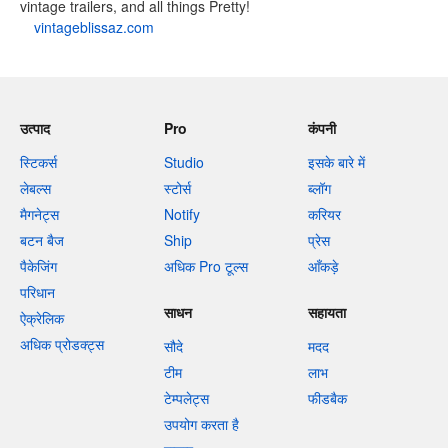
vintage trailers, and all things Pretty!
vintageblissaz.com
उत्पाद
Pro
कंपनी
स्टिकर्स
Studio
इसके बारे में
लेबल्स
स्टोर्स
ब्लॉग
मैगनेट्स
Notify
करियर
बटन बैज
Ship
प्रेस
पैकेजिंग
अधिक Pro टूल्स
आँकड़े
परिधान
साधन
सहायता
ऐक्रेलिक
अधिक प्रोडक्ट्स
सौदे
मदद
टीम
लाभ
टेम्पलेट्स
फीडबैक
उपयोग करता है