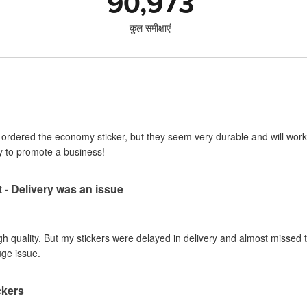
90,973
कुल समीक्षाएं
I ordered the economy sticker, but they seem very durable and will work 
y to promote a business!
t - Delivery was an issue
gh quality. But my stickers were delayed in delivery and almost missed t
uge issue.
ckers