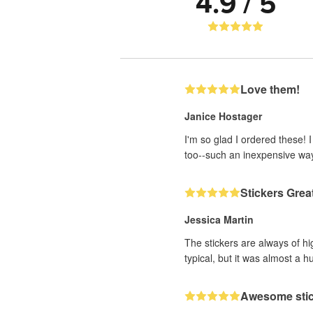
4.9 / 5
Love them!
Janice Hostager
I'm so glad I ordered these! 
too--such an inexpensive wa
Stickers Grea
Jessica Martin
The stickers are always of hi
typical, but it was almost a h
Awesome sti