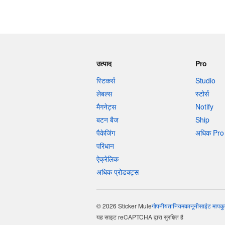
उत्पाद
Pro
स्टिकर्स
Studio
लेबल्स
स्टोर्स
मैगनेट्स
Notify
बटन बैज
Ship
पैकेजिंग
अधिक Pro 
परिधान
ऐक्रेलिक
अधिक प्रोडक्ट्स
© 2026 Sticker Mule
गोपनीयता
नियम
कानूनी
साईट माप
कु
यह साइट reCAPTCHA द्वारा सुरक्षित है