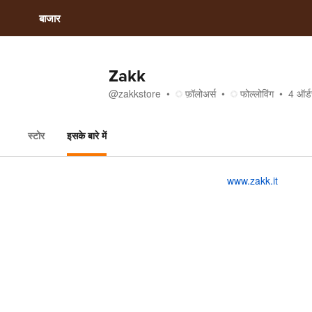
बाजार
Zakk
@
zakkstore
फ़ॉलोअर्स
फोल्लोविंग
4
ऑर्डर
स्टोर
इसके बारे में
इसके बारे में
www.zakk.it